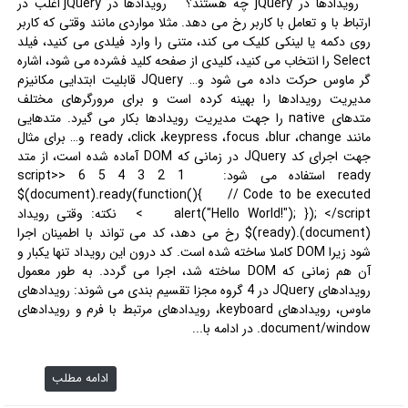
رویدادها در jQuery چه هستند؟ رویدادها در jQuery اغلب در
ارتباط با و تعامل با کاربر رخ می دهد. مثلا مواردی مانند وقتی که کاربر
روی دکمه یا لینکی کلیک می کند، متنی را وارد فیلدی می کنید، فیلد
Select را انتخاب می کنید، کلیدی از صفحه کلید فشرده می شود، اشاره
گر ماوس حرکت داده می شود و… JQuery قابلیت ابتدایی مکانیزم
مدیریت رویدادها را بهینه کرده است و برای مرورگرهای مختلف
متدهای native را جهت مدیریت رویدادها بکار می گیرد. متدهایی
مانند ready ،click ،keypress ،focus ،blur ،change و… برای مثال
جهت اجرای کد JQuery در زمانی که DOM آماده شده است، از متد
ready استفاده می شود: 1 2 3 4 5 6 <script>
$(document).ready(function(){ // Code to be executed
alert("Hello World!"); }); </script> نکته: وقتی رویداد
(document).(ready)$ رخ می دهد، کد می تواند با اطمینان اجرا
شود زیرا DOM کاملا ساخته شده است. کد درون این رویداد تنها یکبار و
آن هم زمانی که DOM ساخته شد، اجرا می گردد. به طور معمول
رویدادهای JQuery در 4 گروه مجزا تقسیم بندی می شوند: رویدادهای
ماوس، رویدادهای keyboard، رویدادهای مرتبط با فرم و رویدادهای
document/window. در ادامه با...
ادامه مطلب