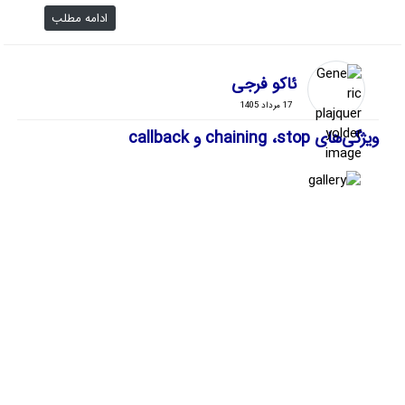
ادامه مطلب
ئاکو فرجی
17 مرداد 1405
ویژگی‌های chaining ،stop و callback