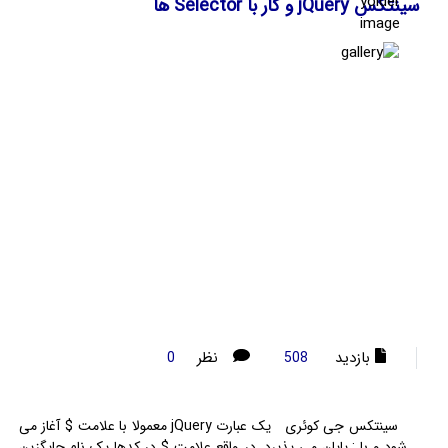
سینتکس jQuery و کار با Selector ها
بازدید
نظر
0
508
سینتکس جی کوئری یک عبارت jQuery معمولا با علامت $ آغاز می
شود و با ; پایان می پذیرد. در واقع علامت $ در کدها یک نام جایگزین