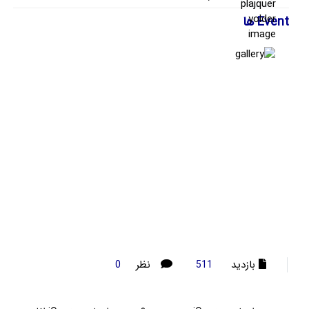
Event ها
بازدید
نظر
0
511