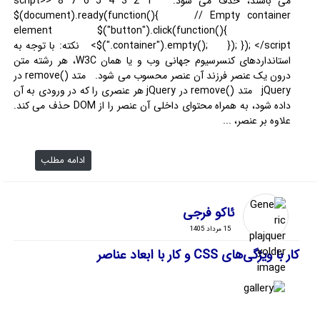
می باشند، حذف می شود: 1 2 3 4 5 6 7 8 <script>
$(document).ready(function(){ // Empty container
element $("button").click(function(){
$(".container").empty(); }); }); </script> نکته: با توجه به
استانداردهای کنسرسیوم جهانی وب و یا همان W3C، هر رشته متن
درون یک عنصر فرزند آن عنصر محسوب می شود. متد ()remove در
jQuery متد ()remove در jQuery هر عنصری را که در ورودی به آن
داده شود، به همراه محتوای داخلی آن عنصر را از DOM حذف می کند.
علاوه بر عنصر، ...
ادامه مطلب
ئاکو فرجی
15 مرداد 1405
کار با ویژگی‌های CSS و کار با ابعاد عناصر