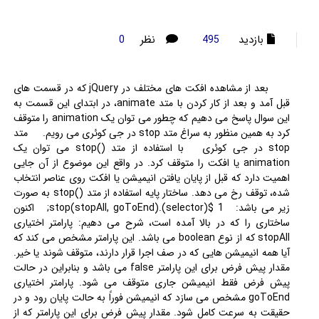
بازدید
نظر
0
495
بعد از مشاهده افکت های مختلف در jQuery که در قسمت های
قبل آمد و بعد از کار کردن با متد animate، در ابتدای این قسمت به
این سوال پاسخ می دهیم که چطور می توان یک animation را متوقف
کرد به همین منظور به سراغ متد stop در جی کوئری می رویم. متد
stop در جی کوئری با استفاده از متد ()stop می توان یک
animation یا افکت را متوقف کرد. در واقع این موضوع از آن جایی
اهمیت دارد که قبل از پایان یافتن انیمیشن یا افکت روی عناصر انتخاب
شده، توقف رخ می دهد. ساختار پایه استفاده از متد ()stop به صورت
زیر می باشد: 1 $(selector).stop(stopAll, goToEnd); اکنون
ساختاری را که در بالا آمده است، شرح می دهیم: پارامتر اختیاری
stopAll که از نوع boolean می باشد. این پارامتر مشخص می کند که
آیا همه انیمیشن هایی که در صف اجرا قرار دارند، متوقف شوند یا خیر.
مقدار پیش فرض برای این پارامتر false می باشد و بنابراین در حالت
پیش فرض فقط انیمیشن جاری متوقف می شود. پارامتر اختیاری
goToEnd مشخص می سازد که انیمیشن فوراً به حالت پایان رود و در
حقیقت به سرعت کامل شود. مقدار پیش فرض برای این پارامتر که از