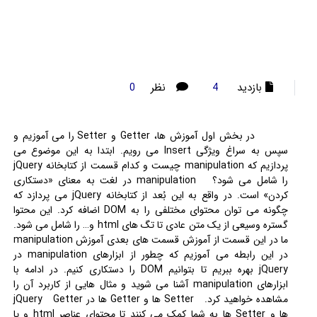
بازدید
نظر
0
4
در بخش اول آموزش ها، Getter و Setter را می آموزیم و
سپس به سراغ ویژگی Insert می رویم. ابتدا به این موضوع می
پردازیم که manipulation چیست و کدام قسمت از کتابخانه jQuery
را شامل می شود؟ manipulation در لغت به معنای «دستکاری
کردن» است. در واقع به این بُعد از کتابخانه jQuery می پردازد که
چگونه می توان محتوای مختلفی را به DOM اضافه کرد. این محتوا
گستره وسیعی از یک متن عادی تا تگ های html و… را شامل می شود.
ما در این قسمت از آموزش قسمت های بعدی آموزش manipulation
در این رابطه می آموزیم که چطور از ابزارهای manipulation در
jQuery بهره ببریم تا بتوانیم DOM را دستکاری کنیم. در ادامه با
ابزارهای manipulation آشنا می شوید و مثال هایی از کاربرد آن را
مشاهده خواهید کرد. Setter ها و Getter ها در jQuery Getter
ها و Setter ها به شما کمک می کنند تا محتوای عناصر html و یا