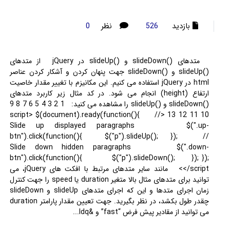
بازدید
نظر
0
526
متدهای ()slideDown و ()slideUp در jQuery از متدهای
()slideUp و ()slideDown جهت پنهان کردن و آشکار کردن عناصر
html در jQuery استفاده می کنیم. این مکانیزم با تغییر مقدار خاصیت
ارتفاع (height) انجام می شود. در کد مثال زیر کاربرد متدهای
()slideDown و ()slideUp را مشاهده می کنید: 1 2 3 4 5 6 7 8 9
10 11 12 13 <script> $(document).ready(function(){ //
Slide up displayed paragraphs $(".up-
btn").click(function(){ $("p").slideUp(); }); //
Slide down hidden paragraphs $(".down-
btn").click(function(){ $("p").slideDown(); }); });
</script> مانند سایر متدهای مرتبط با افکت های jQuery، می
توانید برای متدهای مثال بالا متغیر duration یا speed را جهت کنترل
زمان اجرای متدها و این که اجرای متدهای slideUp و slideDown
چقدر طول بکشد، در نظر بگیرید. جهت تعیین مقدار پارامتر duration
می توانید از مقادیر پیش فرض “fast” و &ldq...