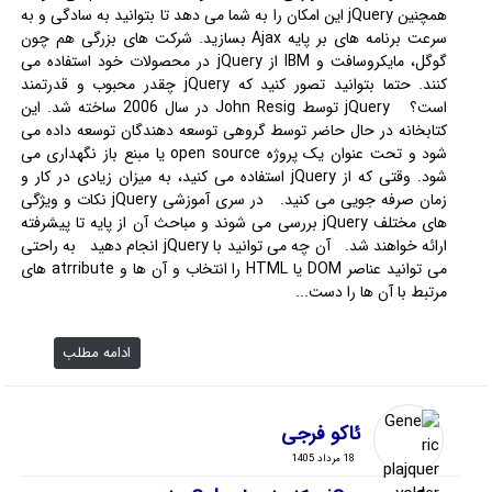
همچنین jQuery این امکان را به شما می دهد تا بتوانید به سادگی و به
سرعت برنامه های بر پایه Ajax بسازید. شرکت های بزرگی هم چون
گوگل، مایکروسافت و IBM از jQuery در محصولات خود استفاده می
کنند. حتما بتوانید تصور کنید که jQuery چقدر محبوب و قدرتمند
است؟ jQuery توسط John Resig در سال 2006 ساخته شد. این
کتابخانه در حال حاضر توسط گروهی توسعه دهندگان توسعه داده می
شود و تحت عنوان یک پروژه open source یا مبنع باز نگهداری می
شود. وقتی که از jQuery استفاده می کنید، به میزان زیادی در کار و
زمان صرفه جویی می کنید. در سری آموزشی jQuery نکات و ویژگی
های مختلف jQuery بررسی می شوند و مباحث آن از پایه تا پیشرفته
ارائه خواهند شد. آن چه می توانید با jQuery انجام دهید به راحتی
می توانید عناصر DOM یا HTML را انتخاب و آن ها و atrribute های
مرتبط با آن ها را دست...
ادامه مطلب
ئاکو فرجی
18 مرداد 1405