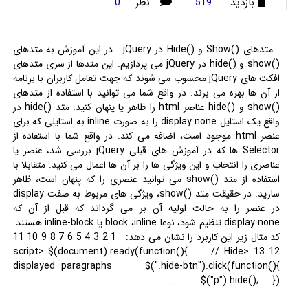
بازدید
نظر
0
519
متدهای ()Show و ()Hide در jQuery در این آموزش به متدهای
()show و ()hide در jQuery می پردازیم. این متدها از سری متدهای
افکت های jQuery محسوب می شوند که جهت تعامل کاربران با برنامه
از آن ها بهره می برند. در واقع شما می توانید با استفاده از متدهای
()show و ()hide عناصر html را ظاهر یا پنهان کنید. متد ()hide در
واقع یک استایل display:none را به صورت inline به استایلی که برای
عنصر html موجود است، اضافه می کند. در واقع شما با استفاده از
Selector ها که در آموزش های قبلی jQuery بررسی شد، عنصر یا
عناصری را انتخاب و این ویژگی ها را بر آن ها اعمال می کنید. متقابلا با
استفاده از متد ()show می توانید عنصری را که پنهان است، ظاهر
سازید. در حقیقت متد ()show، ویژگی های مربوط به صفت display
در عنصر را به حالت اولیه آن بر می گرداند که قبل از آن که
display:none تنظیم شود، نوعا block ،inline یا inline-block هستند.
کد مثال زیر این کاربرد را نشان می دهد: 1 2 3 4 5 6 7 8 9 10 11
12 13 <script> $(document).ready(function(){ // Hide
displayed paragraphs $(".hide-btn").click(function(){
$("p").hide(); })...