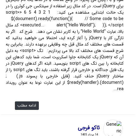
برای jQuery است. در کد مثال زیر استفاده از سینتکس جی کوئری را در
یک حالت ابتدایی مشاهده می کنید: 1 2 3 4 5 6 <script>
$(document).ready(function(){ // Some code to be
executed... alert("Hello World!"); }); </script> کد مثال
بالا، عبارت “Hello World” را به کاربر نشان می دهد. شرح کد اگر به
تازگی کار با jQuery را آغاز کرده اید، احتمالا می خواهید بدانید که
قسمت های مختلف کد مثال قبل چه وظایفی برعهده دارند. بنابراین به
شرح قسمت های مختلف کد بالا می پردازیم: تگ <script> به دلیل
آن که jQuery یک کتابخانه جاوا اسکریپت است، شما باید کدهای این
کتابخانه را بین تگ های script بنویسید. البته اگر کدهای jQuery در
یک فایل جداگانه و خارجی قرار گرفته باشند، باید تگ های script را از
ساختار jQuery حذف کنید. (فایل خارجی با پسوند js.) ;
(document).ready(handler)$ از این عبارت نوعا به عنوان رویداد
rea...
ادامه مطلب
ئاکو فرجی
14 مرداد 1405