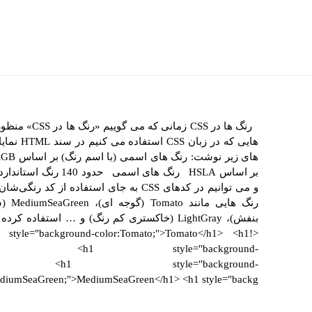
و می توانیم در کدهای CSS به جای استفاده ا
le="background-color:Tomato;">Tomato</h1> <h1
;">Orange</h1> <h1 style="background-
Blue</h1> <h1 style="background-
diumSeaGreen;">MediumSeaGreen</h1> <h1 style="backg...