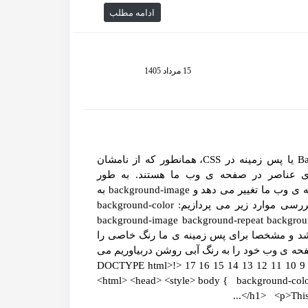
ادامه مطلب
15 مرداد 1405
خصوصیات Background خصوصیات مختلف Background یا پس زمینه در CSS، همانطور که از نامشان
 عناصر در صفحه ی وب ما هستند. به طور
مثال background-color رنگ پس زمینه را برای عناصر صفحه ی وب ما تغییر می دهد و background-image به
جای رنگ، تصویری در پس زمینه قرار می دهد. امروز به بررسی موارد زیر می پردازیم: background-color
background-image background-repeat backgro
نه» می‌باشد و مشخصا برای پس زمینه ی ما رنگ خاصی را
فحه ی وب خود را به رنگ آبی روشن دربیاوریم می
توانیم کدهایمان را به این شکل بنویسیم: 1 2 3 4 5 6 7 8 9 10 11 12 13 14 15 16 17 <!DOCTYPE html>
<html> <head> <style> body { background-color
</h1> <p>This 