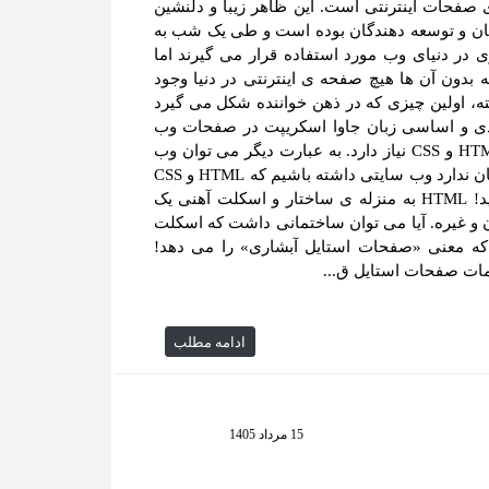
صفحات اینترنتی است. این ظاهر زیبا و دلنشین
ان و توسعه دهندگان بوده است و طی یک شب به
 در دنیای وب مورد استفاده قرار می گیرند اما
بدون آن ها هیچ صفحه ی اینترنتی در دنیا وجود
 CSS. پس از بیان این نکته، اولین چیزی که در ذهن خواننده شکل می گیرد
ر؟ ما منکر نقش کلیدی و اساسی زبان جاوا اسکریپت در صفحات وب
امروزی نیستیم اما هر وب سایتی از هر نوعی که باشد به HTML و CSS نیاز دارد. به عبارت دیگر می توان وب
سایتی داشت که از زبان جاوا اسکریپت استفاده نکند اما امکان ندارد وب سایتی داشته باشیم که HTML و CSS
نداشته باشد؛ وب سایت را مانند یک ساختمان در نظر بگیرید! HTML به منزله ی ساختار و اسکلت آهنی یک
 یک ساختمان و غیره. آیا می توان ساختمانی داشت که اسکلت
 CSS مخفف Cascading Style Sheets است که معنی «صفحات استایل آبشاری» را می دهد!
لمات صفحات استایل ق...
ادامه مطلب
15 مرداد 1405