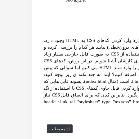
16 مرداد 1405
وارد کردن کد CSS به سند HTML سه روش اصلی برای وارد وارد کردن کدهای CSS به HTML وجود دارد:
 (کدهای خارجی) Internal (کدهای داخلی) Inline (کدهای درون‌خطی) بیایید هر کدام را بررسی کرده و
برایش یک مثال بیاوریم… کدهای CSS خارجی مزیت های استفاده از CSS به صورت فایل خارجی بسیار زیاد
است که در موردشان صحبت می کنیم اما ابتدا باید با نحوه ی کارشان آشنا شویم. در این روش، کدهای CSS
خود را در یک فایل متنی جداگانه می نویسیم و سپس آن فایل را وارد سند HTML می کنیم اما سوالی که پیش
ین است: چطور فایل CSS را به کدهای HTML خود اضافه کنیم؟ ابتدا به چند نکته ی زیر توجه کنید:
پسوند فایل هایی که حاوی کد HTML شما هستند، html. و یا htm. است (مثال index.html). پسوند فایل هایی که
حاوی کد CSS شما هستند، css. خواهد بود (مثال styles.css). وارد کردن فایل حاوی کدهای CSS با استفاده از تگ
<link> انجام می شود. تگ <link> باید داخل تگ <head> قرار بگیرد. بنابراین کدی که برای الصاق فایل CSS نیاز
: 1 2 3 <head> <link rel="stylesheet" type="text/css" href="mystyle.css">
ادامه مطلب