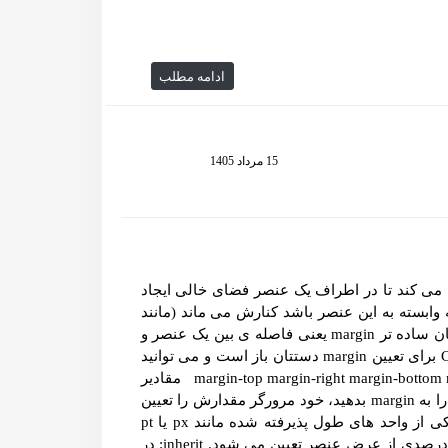
ادامه مطلب
15 مرداد 1405
ست؟ خصوصیت margin در زبان CSS سعی می کند تا در اطراف یک عنصر فضای خالی ایجاد
ابسته به این عنصر باشد کنارش می ماند (مانند
حاشیه ها و …) اما بقیه ی عناصر مجاور کنار می روند. به زبان ساده تر margin یعنی فاصله ی بین یک عنصر و
عناصر دور و برش (مانند تصاویر، متن ها و …). در زبان CSS برای تعیین margin دستتان باز است و می توانید
آن را از چهار طرف به صورت جداگانه تعیین کنید: margin-top margin-right margin-bottom margin-left مقادیر
قابل قبول برای margin ها عبارت اند از: auto: اگر این مقدار را به margin بدهید، خود مرورگر مقدارش را تعیین
می کند. واحد طول: در این حالت باید مقدار margin را در یکی از واحد های طول پذیرفته شده مانند px یا pt
یا cm و … تعیین کنید. درصد: در این حالت margin بر اساس درصدی از عرض عنصر تعیین می شود. inherit: در