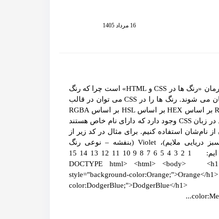
16 مرداد 1405
رنگ ها در CSS زمانی که می گوییم «رنگ ها در CSS» منظورمان «رنگ ها در CSS و HTML» است چرا که رنگ
هایی که در زبان CSS استفاده می کنیم در سند HTML نمایان می شوند. رنگ ها را در CSS می توان در قالب
های زیر نوشت: رنگ های اسمی (با اسم رنگ) بر اساس RGB بر اساس HEX بر اساس HSL بر اساس RGBA
بر اساس HSLA رنگ های اسمی حدود 140 رنگ استاندارد در زبان CSS وجود دارد که دارای نام خاص هستند
ز کد رنگی‌شان از نام‌شان استفاده کنیم. برای مثال در کد زیر از
رنگ هایی مانند Tomato (گوجه ای)، MediumSeaGreen (سبز دریایی ملایم)، Violet (بنفشه – نوعی رنگ
بنفش)، LightGray (خاکستری کم رنگ) و … استفاده کرده ایم: 1 2 3 4 5 6 7 8 9 10 11 12 13 14 15
<!DOCTYPE html> <html> <body> <h1 sty
style="background-color:Orange
color:DodgerBlue;">Dodger
color:Me