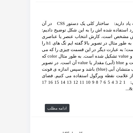
کار Selector چیست؟ احتمالا از قسمت قبل این تصویر را به یاد دارید: ساختار کلی یک دستور CSS در آن
 استفاده شده اش را به این شکل توضیح دادیم:
از نامش مشخص است، کارش انتخاب عنصر یا عناصری
است که می خواهید دستورات CSS را روی آن‌ها اعمال کنید. به طور مثال در تصویر بالا گفته ایم تگ های h1 را
h1). declar به معنی «اعلان» است؛ به عبارت دیگر در این قسمت چیزی را که می
خواهید، اعلام می کنید. هر اعلان خود از دو قسمت property و value تشکیل شده است. به طور مثال color که
رنگ متن را تعیین می کند یک property یا خصوصیتِ متن است و blue (آبی) مقدار یا value آن است. در تصویر
بالا پس از انتخاب عنصر مورد نظر (تگ های h1) گفته ایم رنگ متنشان آبی (blue) باشد و سپس اندازه ی فونت
ن را نیز 12 پیکسل قرار داده ایم. بعد از هر declaration از علامت نقطه ویرگول استفاده می کنیم. فضای
خالی (white space) در این نوع دستورات اهمیتی ندارد. مثال: 1 2 3 4 5 6 7 8 9 10 11 12 13 14 15 16 17
ادامه مطلب