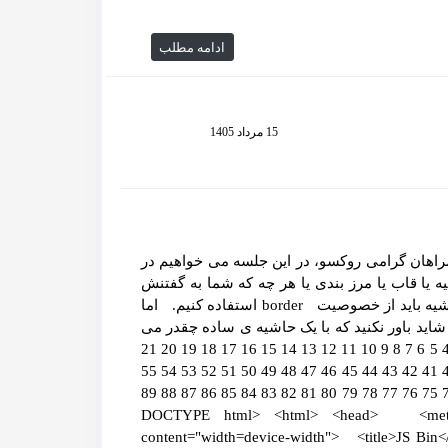
ادامه مطلب
15 مرداد 1405
ت شما همراهان گرامی روکسو، در این جلسه می خواهیم در
بت کنیم. کارایی حاشیه یا قاب یا مرز بندی یا هر چه که شما به گفتنش
عادت دارید برای همه ی ما مشخص است. برای ایجاد یک حاشیه باید از خصوصیت border استفاده کنیم. اما
ید باور نکنید که با یک حاشیه ی ساده چقدر می
توان ظاهر عناصر HTML را تغییر داد! به طور مثال: 1 2 3 4 5 6 7 8 9 10 11 12 13 14 15 16 17 18 19 20 21
22 23 24 25 26 27 28 29 30 31 32 33 34 35 36 37 38 39 40 41 42 43 44 45 46 47 48 49 50 51 52 53 54 55
56 57 58 59 60 61 62 63 64 65 66 67 68 69 70 71 72 73 74 75 76 77 78 79 80 81 82 83 84 85 86 87 88 89
90 <!DOCTYPE html> <html> <head> <met
content="width=device-width"> <title>JS B