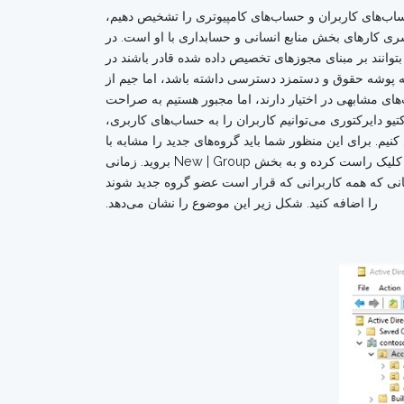
 امنیتی است. ما می‌توانیم با نگاه کردن به OU تمایز بین انواع مختلف حساب‌های کاربران و حساب‌های کامپیوتری را تشخیص دهیم،
یکسری کارهای بخش منابع انسانی و حسابداری با او است. در
توانند بر مبنای مجوزهای تخصیص داده شده قادر باشند در
فرض کنید، کارمندی به نام Susie از بخش منابع انسانی نیاز دارد به پوشه حقوق و دستمزد دسترسی داشته باشد، اما جیم از
ارند و در نتیجه سطح مجوزها و قابلیت‌های مشابهی در اختیار دارند، اما مجبور هستیم به صراحت
و دایرکتوری می‌توانیم کاربران را به حساب‌های کاربری،
م. برای این منظور شما باید گروه‌های جدید را مشابه با
حساب‌های کاربری ایجاد کرده و OU مناسبی که قرار است گروه‌های جدید در آن وارد شوند را مشخص کرده و سپس روی OU موردنظر کلیک راست کرده و به بخش New | Group بروید. زمانی
دنظر را ایجاد کردید، روی آن کلیک راست کرده و به زبانه Properties بروید. در ادامه می‌توانید روی زبانه Members مکانی که همه کاربرانی که قرار است عضو گروه جدید شوند
را اضافه کنید. شکل زیر این موضوع را نشان می‌دهد.