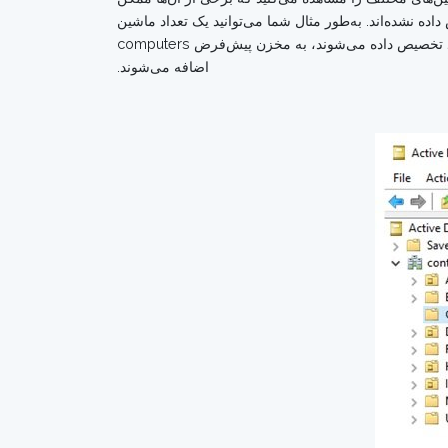
کتاپ و سرورهایی که باشند که به تازگی به یک دامنه متصل شده‌اند و به OU درست تخصیص داده نشده‌اند. به‌طور مثال شما می‌توانید یک تعداد ماشین
را به دامنه خود متصل کنید، بدون آن‌که ابزار Ad Users and Computers را باز کنید. در این حالت اشیایی که به کامپیوترهای جدید تخصیص داده می‌شوند، به مخزن پیش‌فرض computers
اضافه می‌شوند.