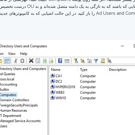
است ترکیبی از هر دو مدل کامپیوترهای دس