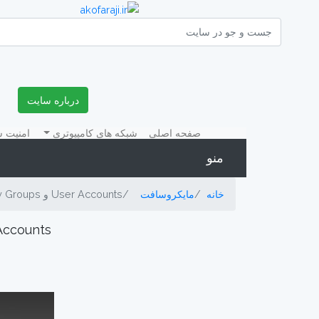
درباره سایت
(current)
صفحه اصلی
شبکه های کامپیوتری
امنیت 
منو
خانه
مایکروسافت
User Accounts و Security Groups
User Accounts و ps