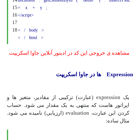
document
.
getElementById
(
"demo"
)
.
i
15
=
x
+
y
;
16
</script>
17
18
<
/
body
>
<
/
html
>
ی خروجی این کد در ادیتور آنلاین جاوا اسکریپت
اسکریپت
یک expression (عبارت) ترکیبی از مقادیر، متغیر ها و
ر هاست که منتهی به یک مقدار می شود. حساب
کردن این عبارت، evaluation (ارزیابی) نامیده می شود.
ده: