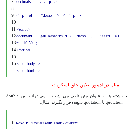
7
decimals
.
<
/
p
>
8
9
<
p
id
=
"demo"
>
<
/
p
>
10
11
<script>
12
document
.
getElementById
(
"demo"
)
.
i
13
=
10.50
;
14
</script>
15
16
<
/
body
>
<
/
html
>
ادیتور آنلاین جاوا اسکریت
رشته ها به عنوان متن تلقی می شوند و می توانند بین double
1
"Roxo JS tutorials with Amir Zouerami"