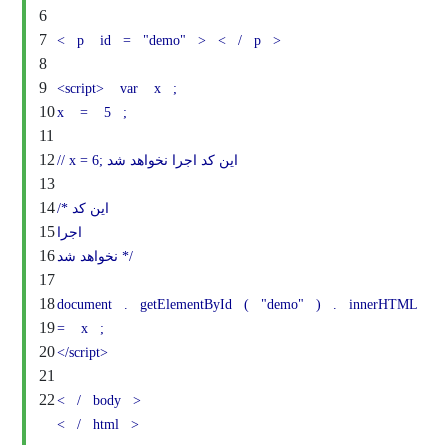
6
7
<
p
id
=
"demo"
>
<
/
p
>
8
9
<script>
var
x
;
10
x
=
5
;
11
12
// x = 6; این کد اجرا نخواهد شد
13
14
/* این کد
15
اجرا
16
نخواهد شد */
17
18
document
.
getElementById
(
"demo"
)
.
i
19
=
x
;
20
</script>
21
22
<
/
body
>
<
/
html
>