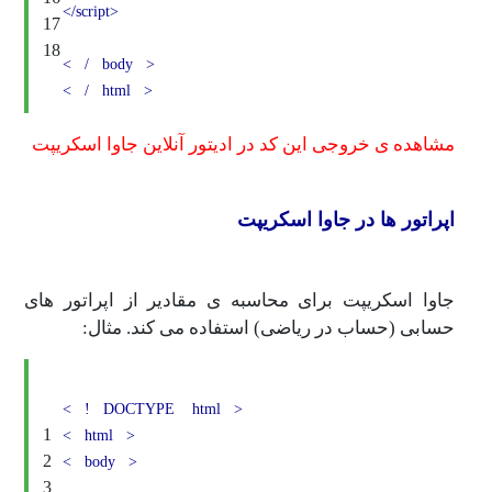
</script>
17
18
<
/
body
>
<
/
html
>
ی خروجی این کد در ادیتور آنلاین جاوا اسکریپت
 ها در جاوا اسکریپت
کریپت برای محاسبه ی مقادیر از اپراتور های
حساب در ریاضی) استفاده می کند. مثال:
<
!
DOCTYPE
html
>
1
<
html
>
2
<
body
>
3