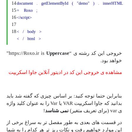
14
document
.
getElementById
(
"demo"
)
.
i
15
=
Roxo
;
16
</script>
17
18
<
/
body
>
<
/
html
>
 رشته ی “https://Roxo.ir is
Uppercase
”
ود.
ی خروجی این کد در ادیتور آنلاین جاوا اسکریپت
ن حتما توجه کنید: بر اساس چیزی که گفته شد باید
بدانید که جاوا اسکریپت VAR یا Var را به عنوان کلید واژه
نمی شناسد
!
 های بعدی به طور مفصل تر به سراغ برخی از
رد خواهیم رفت و نکات ریز تر هر کدام را به شما