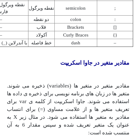
نقطه ویرگول انگلیسی نه
semicolon
نقطه ویرگول
فارسی
colon
دو نقطه
–
Brackets
قلاب
–
Curly Braces
آکولاد
–
dash
خط فاصله
با آندرلاین (_) متفاوت است
متغیر در جاوا اسکریپت
مقادیر متغیر در متغیر ها (variables) ذخیره می شوند.
ا در زبان های برنامه نویسی برای ذخیره ی داده ها
استفاده می شوند. جاوا اسکریپت از کلمه ی var برای
تغیر ها و از علامت مساوی (=) برای انتساب
مقادیر به متغیر ها استفاده می شود. در مثال زیر X به
عنوان یک متغیر تعریف شده و سپس مقدار 6 به آن
شده است: