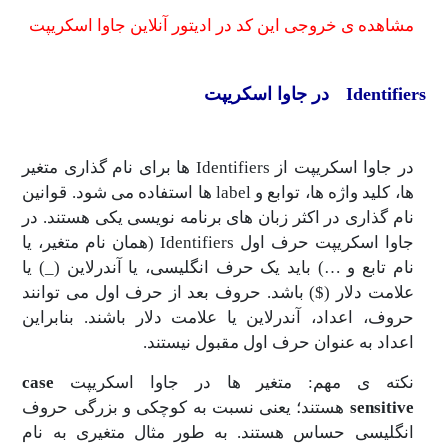
ی خروجی این کد در ادیتور آنلاین جاوا اسکریپت
کریپت
در جاوا اسکریپت از Identifiers ها برای نام گذاری متغیر
ها، کلید واژه ها، توابع و label ها استفاده می شود. قوانین
ری در اکثر زبان های برنامه نویسی یکی هستند. در
جاوا اسکریپت حرف اول Identifiers (همان نام متغیر، یا
ع و …) باید یک حرف انگلیسی، یا آندرلاین (_) یا
لار ($) باشد. حروف بعد از حرف اول می توانند
عداد، آندرلاین یا علامت دلار باشند. بنابراین
ه عنوان حرف اول مقبول نیستند.
 مهم: متغیر ها در جاوا اسکریپت
case
s
هستند؛ یعنی نسبت به کوچکی و بزرگی حروف
ی حساس هستند. به طور مثال متغیری به نام