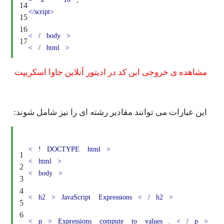
14
</script>
15
16
<
/
body
>
17
<
/
html
>
ی خروجی این کد در ادیتور آنلاین جاوا اسکریپت
رات می توانند مقادیر رشته ای را نیز شامل شوند:
<
!
DOCTYPE
html
>
1
<
html
>
2
<
body
>
3
4
<
h2
>
JavaScript
Expressions
<
/
h2
>
5
6
<
p
>
Expressions
compute
to
values
.
<