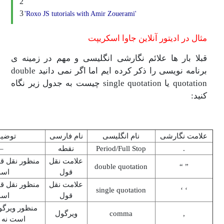
2
3
'Roxo JS tutorials with Amir Zouerami'
ادیتور آنلاین جاوا اسکریپت
ر ها علائم نگارشی انگلیسی و مهم در زمینه ی
برنامه نویسی را ذکر کرده ایم اما اگر نمی دانید double
quotation یا single quotation چیست به جدول زیر نگاه
گارشی
نام انگلیسی
نام فارسی
توضیحات
Period/Full Stop
نقطه
–
علامت نقل
منظور نقل قول انگلیسی
double quotation
قول
است
علامت نقل
منظور نقل قول انگلیسی
single quotation
قول
است
منظور ویرگول انگلیسی
comma
ویرگول
است نه فارسی