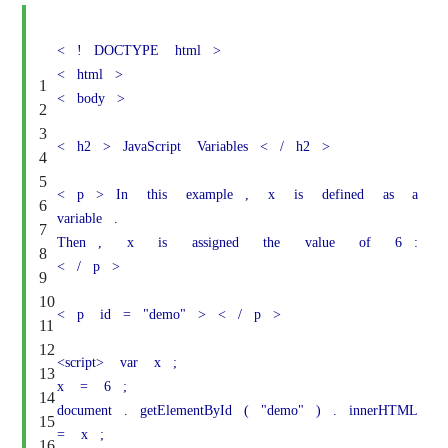
<
!
DOCTYPE
html
>
<
html
>
1
<
body
>
2
3
<
h2
>
JavaScript
Variables
<
/
h2
>
4
5
<
p
>
In
this
example
,
x
is
defin
6
variable
.
7
Then
,
x
is
assigned
the
value
8
<
/
p
>
9
10
<
p
id
=
"demo"
>
<
/
p
>
11
12
<script>
var
x
;
13
x
=
6
;
14
document
.
getElementById
(
"demo"
)
.
i
15
=
x
;
16