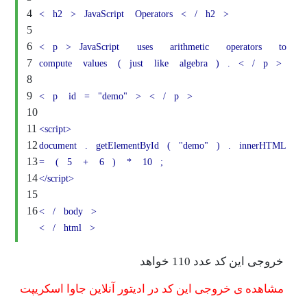
4
<
h2
>
JavaScript
Operators
<
/
h2
>
5
6
<
p
>
JavaScript
uses
arithmetic
oper
7
compute
values
(
just
like
algebra
)
.
<
8
9
<
p
id
=
"demo"
>
<
/
p
>
10
11
<script>
12
document
.
getElementById
(
"demo"
)
.
i
13
=
(
5
+
6
)
*
10
;
14
</script>
15
16
<
/
body
>
<
/
html
>
کد عدد 110 خواهد
ی خروجی این کد در ادیتور آنلاین جاوا اسکریپت