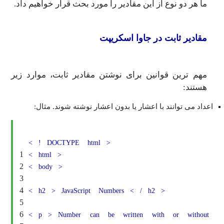
 نوع از این مقادیر را مورد بحث قرار خواهیم داد.
ثابت در جاوا اسکریپت
ن قوانین برای نوشتن مقادیر ثابت، موارد زیر
وانند با اعشار یا بدون اعشار نوشته شوند. مثال:
<
!
DOCTYPE
html
>
1
<
html
>
2
<
body
>
3
4
<
h2
>
JavaScript
Numbers
<
/
h2
>
5
6
<
p
>
Number
can
be
written
with
or