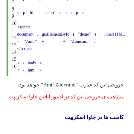
7
8
<
p
id
=
"demo"
>
<
/
p
>
9
10
<script>
11
document
.
getElementById
(
"demo"
)
.
i
12
=
"Amir"
+
" "
+
"Zouerami"
;
13
</script>
14
15
<
/
body
>
16
<
/
html
>
ارت “Amir Zouerami” خواهد بود.
ی خروجی این کد در ادیتور آنلاین جاوا اسکریپت
ا در جاوا اسکریپت