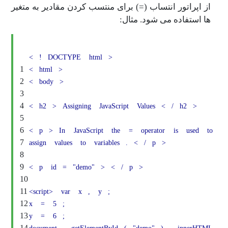
تور انتساب (=) برای منتسب کردن مقادیر به متغیر
اده می شود. مثال:
<
!
DOCTYPE
html
>
1
<
html
>
2
<
body
>
3
4
<
h2
>
Assigning
JavaScript
Values
<
/
h
5
6
<
p
>
In
JavaScript
the
=
operator
is
7
assign
values
to
variables
.
<
/
p
>
8
9
<
p
id
=
"demo"
>
<
/
p
>
10
11
<script>
var
x
,
y
;
12
x
=
5
;
13
y
=
6
;
14