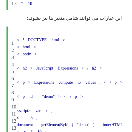
1
5
*
10
ات می توانند شامل متغیر ها نیز بشوند:
<
!
DOCTYPE
html
>
1
<
html
>
2
<
body
>
3
4
<
h2
>
JavaScript
Expressions
<
/
h2
>
5
6
<
p
>
Expressions
compute
to
values
.
<
7
8
<
p
id
=
"demo"
>
<
/
p
>
9
10
<script>
var
x
;
11
x
=
5
;
12
document
.
getElementById
(
"demo"
)
.
i
13
=
x
*
10
;