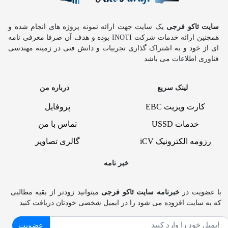
 فرجی
یک سایت جهت ارائه نمونه پروژه های انجام شده و
همچنین ارائه خدمات شرکت INOTI بوده و هدف آن صرفا معرفی نامه
 به اشتراک گذاری تجربیات و دانش فنی در زمینه مهندسی
عات می باشد
ینک سریع
درباره من
زیت EBC
پروفایل
USSD
تماس با من
ترونیک iCV
گالری تصاویر
خبر نامه
ر
خبرنامه سایت ئاکو فرجی
میتوانید زودتر از بقیه مطالبی
افزوده می شود را در ایمیل شخصی خودتان دریافت کنید
عضویت