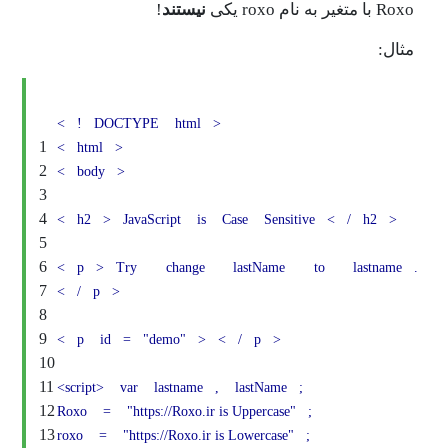
نیستند
!
<
!
DOCTYPE
html
>
1
<
html
>
2
<
body
>
3
4
<
h2
>
JavaScript
is
Case
Sensitive
<
/
5
6
<
p
>
Try
change
lastName
to
l
7
<
/
p
>
8
9
<
p
id
=
"demo"
>
<
/
p
>
10
11
<script>
var
lastname
,
lastName
;
12
Roxo
=
"https://Roxo.ir is Uppercase"
;
13
roxo
=
"https://Roxo.ir is Lowercase"
;