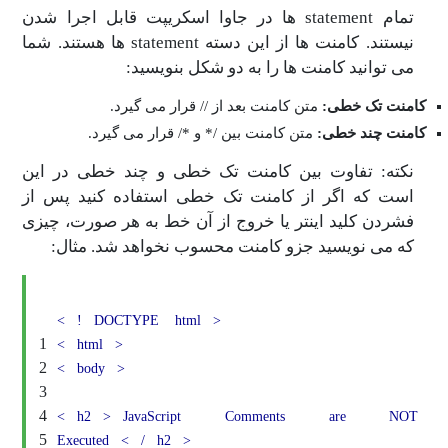
تمام statement ها در جاوا اسکریپت قابل اجرا شدن
نیستند. کامنت ها از این دسته statement ها هستند. شما
د کامنت ها را به دو شکل بنویسید:
 خطی:
متن کامنت بعد از // قرار می گیرد.
 خطی:
متن کامنت بین /* و */ قرار می گیرد.
تفاوت بین کامنت تک خطی و چند خطی در این
 اگر از کامنت تک خطی استفاده کنید پس از
لید اینتر یا خروج از آن خط به هر صورت، چیزی
ویسید جزو کامنت محسوب نخواهد شد. مثال:
<
!
DOCTYPE
html
>
1
<
html
>
2
<
body
>
3
4
<
h2
>
JavaScript
Comments
ar
5
Executed
<
/
h2
>