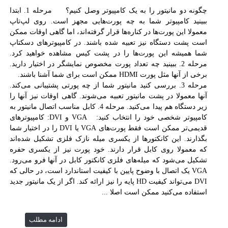
چگونه دو مانیتور را به یک کامپیوتر وصل کنیم؟ مرحله 1. ابتدا
ببینید کامپیوتر شما به چه پورت‌هایی مجهز است. روی لپ‌تاپ
معمولا این پورت‌ها در کناره‌ها قرار گرفته‌اند، اما گاهی اوقات ممکن
است پشت دستگاه نیز تعبیه شده باشند. در کامپیوترهای دسکتاپ
شما همیشه این پورت‌ها را در پشت کیس مشاهده خواهید کرد.
مرحله 2. ببینید چه تعداد پورت مخصوص نمایشگر در اختیار دارید.
برخی از آنها مثل پورت HDMI ممکن است برای شما آشنا باشند.
مرحله 3. بررسی کنید مانیتور شما از چه پورتی پشتیبانی می‌کند.
آنها معمولا در پشت مانیتور تعبیه می‌شوند. گاهی اوقات نیز آنها را
زیر دستگاه هم پیدا می‌کنید. مرحله 4. کابل مناسب اتصال مانیتور به
کامپیوتر شخصی خود را انتخاب کنید: VGA و DVI: کامپیوترهای
قدیمی‌تر ممکن است فقط پورت‌های VGA یا DVI را در اختیار شما
بگذارند. این کانکتورها از یکسری میله نازک فلزی تشکیل شده‌اند
که معمولا روی کابل قرار دارند. خود پورت نیز از یکسری حفره
تشکیل می‌شود که میله‌های فلزی کانکتور کابل در آنها فرو می‌رود.
VGA یک اتصال با وضوح پایین با کیفیت استاندارد است، در حالی که
DVI می‌تواند کیفیت HD پایه را نیز ارائه کند. اگر از یک مانیتور جدید
استفاده می‌کنید ممکن است اصلا ...
ادامه مطلب