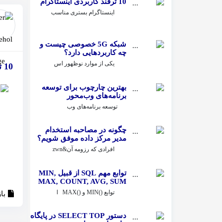
10 ترفند کاربردی اینستاگرام
اینستاگرام بستری مناسب
شبکه 5G خصوصی چیست و
چه کاربردهایی دارد؟
یکی از موارد نوظهور اس
10 ترفند کاربردی اینستاگرام
بهترین چارچوب برای توسعه
برنامه‌های وب‌محور
توسعه برنامه‌های وب‌
چگونه در مصاحبه استخدام
مدیر مرکز داده موفق شویم؟
افرادی که رزومه آن&zwn
توابع مهم SQL از قبیل MIN,
MAX, COUNT, AVG, SUM
توابع ()MIN و ()MAX ا
با
دستور SELECT TOP در پایگاه