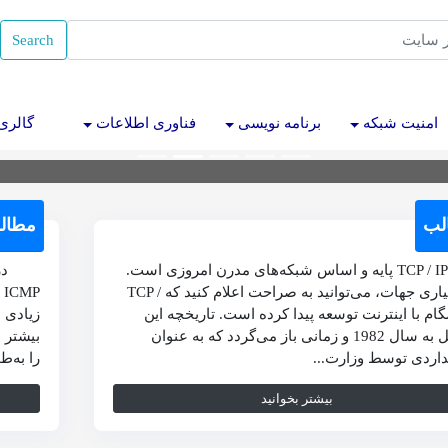
Search
کار کردن با کدهای دیگران
امنیت شبکه
برنامه نویسی
فناوری اطلاعات
گالری 
تازه استخدام شده در شرکت جدید صرف درک کردن کد سایر برنامه نویس
لب
مطال
TCP / IP پایه و اساس شبکه‌های مدرن امروزی است.
از بسیاری جهات، می‌توانید به صراحت اعلام کنید که TCP /
P
مگام با اینترنت توسعه پیدا کرده است. تاریخچه این
زیادی د
پروتکل به سال 1982 و زمانی باز می‌گردد که به عنوان
بیشتر 
داردی توسط وزارت...
را به‌ط
بیشتر بخوانید