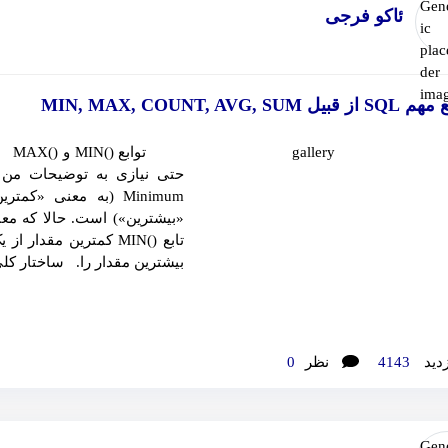
ئاکو فرجی
قبیل MIN, MAX, COUNT, AVG, SUM
توا
«بیشترین») است. حالا که مع
بیشترین مقدار را. ساختار کلی تابع (
زدید
4143
نظر
0