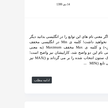
14 دی 1399
بع ()MIN و ()MAX اگر معنی نام های این توابع را در انگلیسی بدانید دیگر
حتی نیازی به توضیحات من نخواهید داشت! کلمه ی Min در انگلیسی مخفف
Minimum (به معنی «کمترین») و کلمه ی Max مخفف Maximum (به معنی
نی نام این دو واضح شد، کاراییشان نیز واضح است؛
تابع ()MIN کمترین مقدار از یک ستون انتخاب شده را بر می گرداند و ()MAX نیز
)MIN ...
ادامه مطلب