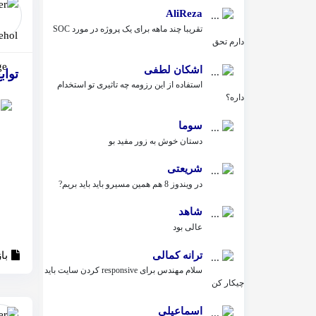
AliReza
تقریبا چند ماهه برای یک پروژه در مورد SOC
دارم تحق
اشکان لطفی
توابع مهم SQL از 
استفاده از این رزومه چه تاثیری تو استخدام
داره؟
سوما
دستان خوش به زور مفید بو
شریعتی
در ویندوز 8 هم همین مسیرو باید باید بریم?
شاهد
عالی بود
ترانه کمالی
با
سلام مهندس برای responsive کردن سایت باید
چیکار کن
اسماعیلی