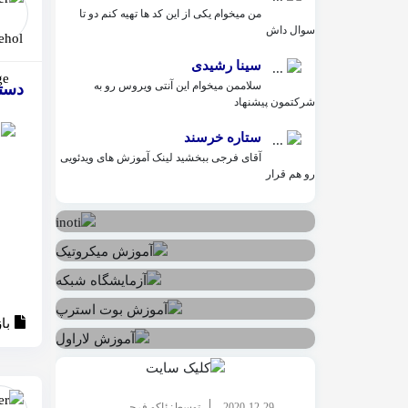
من میخوام یکی از این کد ها تهیه کنم دو تا
سوال داش
سینا رشیدی
سلاممن میخوام این آنتی ویروس رو به
دستور SELECT TOP در پ
شرکتمون پیشنهاد
ستاره خرسند
آقای فرجی ببخشید لینک آموزش های ویدئویی
رو هم قرار
با
2020-12-29
توسط: ئاکو فرجی