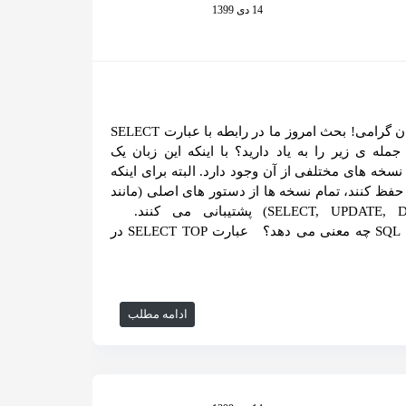
14 دی 1399
سلام خدمت شما دوستان گرامی! بحث امروز ما در رابطه با عبارت SELECT
SQ است. آیا جمله ی زیر را به یاد دارید؟ با اینکه این زبان یک
ANSI/IS است اما نسخه های مختلفی از آن وجود دارد. البته برای اینکه
 حفظ کنند، تمام نسخه ها از دستور های اصلی (مانند
SELECT, UPDATE, DELETE, INSERT, WHERE) پشتیبانی می کنند.
عبارت SELECT TOP در زبان SQL چه معنی می دهد؟ عبارت SELECT TOP در
ادامه مطلب