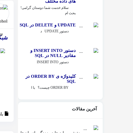
های داده مختلف
سلام خدمت شما دوستان گرامی!
بحث ام
UPDATE و DELETE در SQL
دستور UPDATE د
شبکه 5G خصوصی چیست و چه 
دستور INSERT INTO و
مقادیر NULL در SQL
دستور INSERT INTO
کلیدواژه ی ORDER BY در
SQL
ORDER BY چیست؟ با ا
آخرین مقالات
با
نقش روبات‌ها در زندگی انسان‌ها