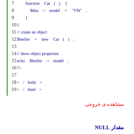
7
function
Car
(
)
{
8
$this
->
model
=
"VW"
;
9
}
10
}
11
// create an object
12
$herbie
=
new
Car
(
)
;
13
14
// show object properties
15
echo
$herbie
->
model
;
16
?>
17
18
<
/
body
>
19
<
/
html
>
مشاهده ی خروجی
مقدار NULL