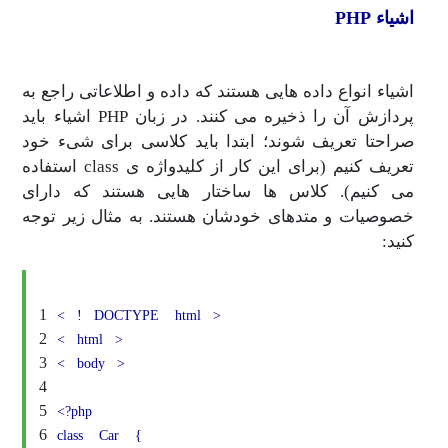
اشیاء PHP
اشیاء انواع داده هایی هستند که داده و اطلاعاتی راجع به
پردازش آن را ذخیره می کنند. در زبان PHP اشیاء باید
صراحتا تعریف شوند؛ ابتدا باید کلاسی برای شیء خود
تعریف کنیم (برای این کار از کلیدواژه ی class استفاده
می کنیم). کلاس ها ساختار هایی هستند که دارای
خصوصیات و متدهای خودشان هستند. به مثال زیر توجه
کنید:
1
<
!
DOCTYPE
html
>
2
<
html
>
3
<
body
>
4
5
<?php
6
class
Car
{