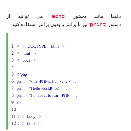
echo
دقیقا مانند دستور
می توانید از
print
دستور
نیز با پرانتز یا بدون پرانتز استفاده کنید:
1
<
!
DOCTYPE
html
>
2
<
html
>
3
<
body
>
4
5
<?php
6
print
"<h2>PHP is Fun!</h2>"
;
7
print
"Hello world!<br>"
;
8
print
"I'm about to learn PHP!"
;
9
?>
10
11
<
/
body
>
12
<
/
html
>