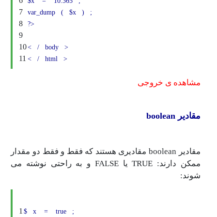
6
$x
=
10.365
;
7
var_dump
(
$x
)
;
8
?>
9
10
<
/
body
>
11
<
/
html
>
مشاهده ی خروجی
مقادیر boolean
مقادیر boolean مقادیری هستند که فقط و فقط دو مقدار
ممکن دارند: TRUE یا FALSE و به راحتی نوشته می
شوند:
1
$
x
=
true
;