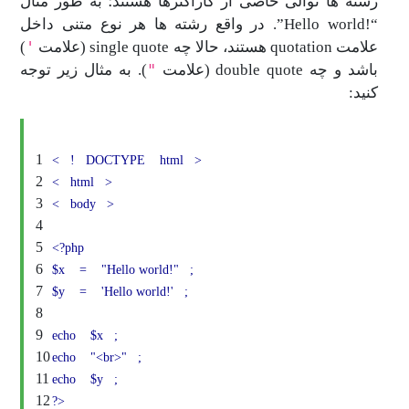
رشته ها توالی خاصی از کاراکترها هستند؛ به طور مثال
“!Hello world”. در واقع رشته ها هر نوع متنی داخل
'
علامت quotation هستند، حالا چه single quote (علامت
)
"
باشد و چه double quote (علامت
). به مثال زیر توجه
کنید:
1
<
!
DOCTYPE
html
>
2
<
html
>
3
<
body
>
4
5
<?php
6
$x
=
"Hello world!"
;
7
$y
=
'Hello world!'
;
8
9
echo
$x
;
10
echo
"<br>"
;
11
echo
$y
;
12
?>