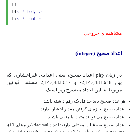
13
14
<
/
body
>
15
<
/
html
>
مشاهده ی خروجی
اعداد صحیح (integer)
در زبان php اعداد صحیح، یعنی اعدادی غیراعشاری که
بین 2,147,483,648- و 2,147,483,647 هستند. قوانین
مربوط به این اعداد به شرح زیر استک
هر عدد صحیح باید حداقل یک رقم داشته باشد.
اعداد صحیح اجازه ی گرفتن مقدار اعشار ندارند.
اعداد صحیح می توانند مثبت یا منفی باشند.
اعداد صحیح سه قالب مختلف دارند: اعداد decimal (در مبنای 10)،
hexadecimal (در مبنای 16 که با 0x شروع می شوند) و octal (بر