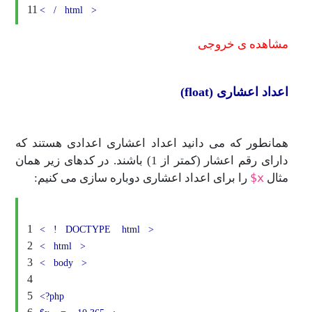
11
<
/
html
>
مشاهده ی خروجی
اعداد اعشاری (float)
همانطور که می دانید اعداد اعشاری اعدادی هستند که
دارای رقم اعشار (کمتر از 1) باشند. در کدهای زیر همان
x$
مثال
را برای اعداد اعشاری دوباره سازی می کنیم:
1
<
!
DOCTYPE
html
>
2
<
html
>
3
<
body
>
4
5
<?php