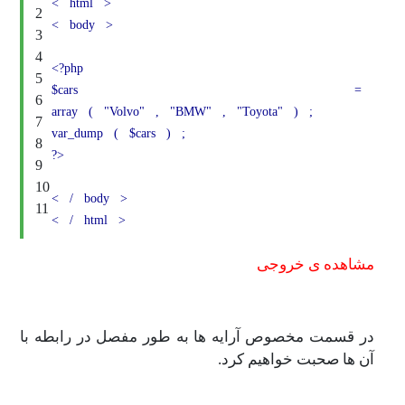
<
html
>
2
<
body
>
3
4
<?php
5
$cars
=
6
array
(
"Volvo"
,
"BMW"
,
"Toyota"
)
;
7
var_dump
(
$cars
)
;
8
?>
9
10
<
/
body
>
11
<
/
html
>
مشاهده ی خروجی
در قسمت مخصوص آرایه ها به طور مفصل در رابطه با
آن ها صحبت خواهیم کرد.