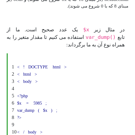
مبنای 8 که با 0 شروع می شوند).
x$
در مثال زیر
یک عدد صحیح است. ما از
()var_dump
تابع
استفاده می کنیم تا مقدار متغیر را به
همراه نوع آن به ما برگرداند:
1
<
!
DOCTYPE
html
>
2
<
html
>
3
<
body
>
4
5
<?php
6
$x
=
5985
;
7
var_dump
(
$x
)
;
8
?>
9
10
<
/
body
>