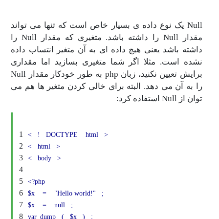
Null یک نوع داده ی بسیار خاص است که تنها می تواند
مقدار Null را داشته باشد. متغیری که مقدار Null را
داشته باشد یعنی هیچ داده ای به آن متغیر انتساب داده
نشده است. مثلا اگر شما متغیری بسازید اما مقداری
برایش تعیین نکنید، زبان php به طور خودکار مقدار Null
را به آن می دهد. البته برای خالی کردن متغیر ها هم می
توان از Null استفاده کرد:
1
<
!
DOCTYPE
html
>
2
<
html
>
3
<
body
>
4
5
<?php
6
$x
=
"Hello world!"
;
7
$x
=
null
;
8
var_dump
(
$x
)
;