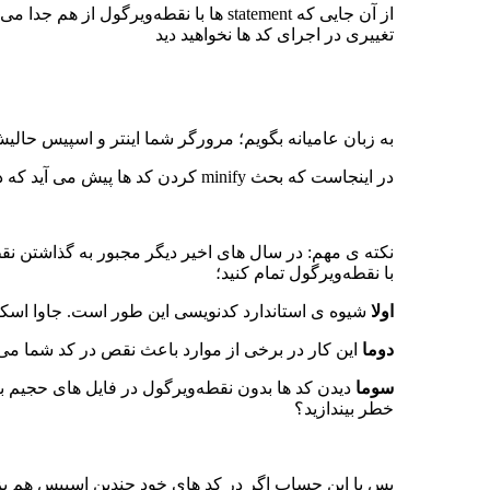
تغییری در اجرای کد ها نخواهید دید
به زبان عامیانه بگویم؛ مرورگر شما اینتر و اسپیس حالی
در اینجاست که بحث minify کردن کد ها پیش می آید که در جلسات بعدی در مورد آن صحبت خواهیم کرد.
نکته ی مهم: در سال های اخیر دیگر مجبور به گذاشتن نقط
با نقطه‌ویرگول تمام کنید؛
اولا
شیوه ی استاندارد کدنویسی این طور است. جاوا اسکریپت تنها زبانی نیست که
دوما
این کار در برخی از موارد باعث نقص در کد شما می
سوما
دیدن کد ها بدون نقطه‌ویرگول در فایل های حجیم ب
خطر بیندازید؟
پس با این حساب اگر در کد های خود چندین اسپیس هم بزنی