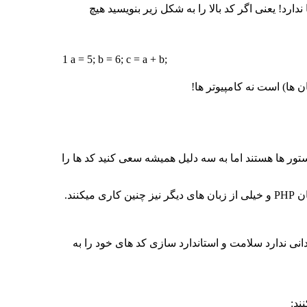
ی شوند، بدیهی است که فضای خالی (white space) هیچ تاثیری در کد شما ندارد! یعنی اگر کد بالا را به شکل زیر بنویسید هیچ
1
a
=
5
;
b
=
6
;
c
=
a
+
b
;
 ها) است نه کامپیوتر ها!
ور ها هستند اما به سه دلیل همیشه سعی کنید کد ها را
ند.
ی ندارد سلامت و استاندارد سازی کد های خود را به
ند: