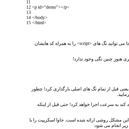
11
12
<
p
id
=
"demo"
>
<
/
p
>
13
14
<
/
body
>
15
<
/
html
>
، تست کنید. زمانی که روی لینک ادیتور کلیک کنید به صفحه ای می روید و آنجا می توانید تگ های <script> را به همراه کد هایشان
 ها را در فایلی جداگانه قرار داده باشیم چطور؟ شما گفتید می شود که کد ها را در فایل جداگانه قرار داد و در تگ <head> یعنی قبل از تمام تگ های اصلی بارگذاری کرد! چطور
مایید.
ا وقتی این فایل ها را دانلود کند به سرعت اجرا خواهد کرد! حتی قبل از اینکه
 این مشکل روشی ارائه شده است. جاوا اسکریپت را با
زیر انجام می شود: