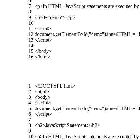
6
7
<
p
>
In
HTML
,
JavaScript
statements
are
executed
b
8
9
<
p
id
=
"demo"
>
<
/
p
>
10
11
<script>
12
document
.
getElementById
(
"demo"
)
.
innerHTML
=
"
13
</script>
14
15
<
/
body
>
16
<
/
html
>
1
<
!
DOCTYPE
html
>
2
<
html
>
3
<
body
>
4
<script>
5
document
.
getElementById
(
"demo"
)
.
innerHTML
=
"
6
</script>
7
8
<
h2
>
JavaScript
Statements
<
/
h2
>
9
10
<
p
>
In
HTML
,
JavaScript
statements
are
executed
b