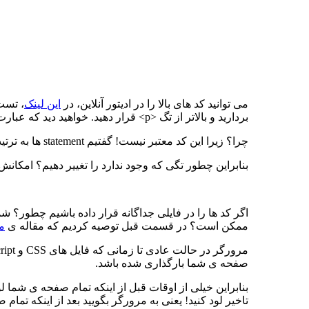
می توانید کد های بالا را در ادیتور آنلاین، در
این لینک
بردارید و بالاتر از تگ <p> قرار دهید. خواهید دید که عبارت “Hello From Roxo” نشان داده نخواهد شد.
چرا؟ زیرا این کد معتبر نیست! گفتیم statement ها به ترتیب اجرا می شوند و هنوز به تگ <p> نرسیدیم، بنابراین در منطق کامپیوتری هنوز چنین تگی وجود ندارد!
بنابراین چطور تگی که وجود ندارد را تغییر دهیم؟ امکا
ممکن است؟ در قسمت قبل توصیه کردیم که مقاله ی
مسی
صفحه ی شما بارگذاری شده باشد.
بنابراین خیلی از اوقات قبل از اینکه تمام صفحه ی شما
تاخیر لود کنید! یعنی به مرورگر بگویید بعد از اینکه تم