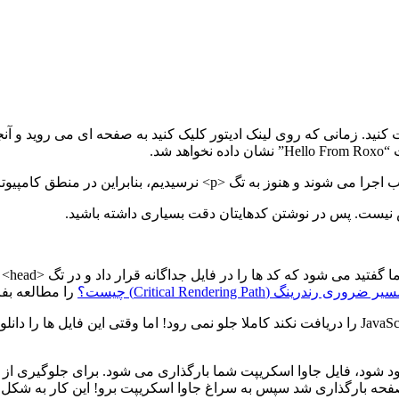
نش نیست. پس در نوشتن کدهایتان دقت بسیاری داشته باشید.
اگر کد
ر ضروری رندرینگ (Critical Rendering Path) چیست؟
را مطالعه بفر
مرورگر در حالت عادی تا زمانی که فایل های CSS و JavaScript را دریافت نکند کاملا جلو نمی رود! ام
 لود شود، فایل جاوا اسکریپت شما بارگذاری می شود. برای جلوگیری از
ام صفحه بارگذاری شد سپس به سراغ جاوا اسکریپت برو! این کار به شکل 