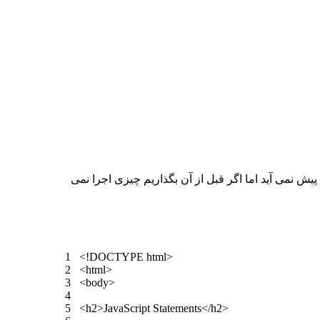
سمت قبل نوشتیم با عبارت “Hello From Roxo” را بعد از تگ <p> بگذاریم مشکلی پیش نمی آید اما اگر قبل از آن بگذاریم چیزی اجرا نمی
1
<
!
DOCTYPE
html
>
2
<
html
>
3
<
body
>
4
5
<
h2
>
JavaScript
Statements
<
/
h2
>