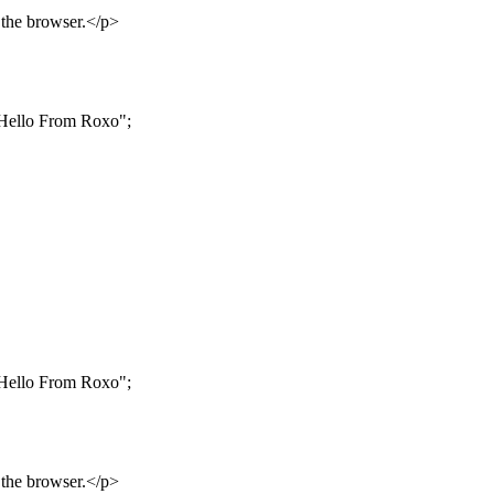
y
the
browser
.
<
/
p
>
Hello From Roxo"
;
Hello From Roxo"
;
y
the
browser
.
<
/
p
>