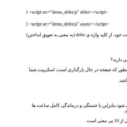
1
<script
src
=
"demo_defer.js"
defer
>
</script>
1
<script
src
=
"demo_defer.js"
async
>
</script>
اینجا مانند قبل فایل کد های خود را در تگ های <script> بارگذاری کرده ایم اما یک تفاوت وجود دارد. بعد از آدرس دهی به اسکریپت خود، از کلید واژه ی defer (به معنی به تعویق انداختن)
 شود (یعنی همانطور که صفحه در حال بارگذاری است، اسکریپت شما
ی شود بنابراین با خستگی و درماندگی کامل ساعت ها
.