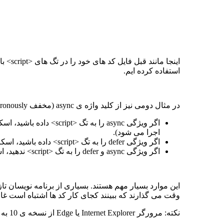
استفاده کرده ایم.
در مثال دومی نیز از کلید واژه ی async (مخفف asynchronously به معنی “ناهمگام” در فارسی) استفاده شده است. اینها چه معنی دارند؟
اگر ویژگی async را ب
اجرا می شود).
اگر ویژگی defer را به تگ <script> داده باشید، اسکریپت شما زمانی اجرا می شود که تجزیه و بارگذاری صفحه تمام شده باشد.
اگر ویژگی async و defer را به تگ <script> ندهید، اسکریپت شما قبل از اینکه صفحه بارگذاری شود سریعاً اجرا می شود.
این موارد بسیار مهم هستند. بسیاری از برنامه نویسان 
وقت می گذارند که ببینند کجای کار کد ها اشتباه است غافل
نکته: مرورگر Internet Explorer یا Edge از نسخه ی 10 به بعد از این ویژگی پشتیبانی می کنند. بنابراین این نکات در ورژن های قبل از 10 بی معنی است