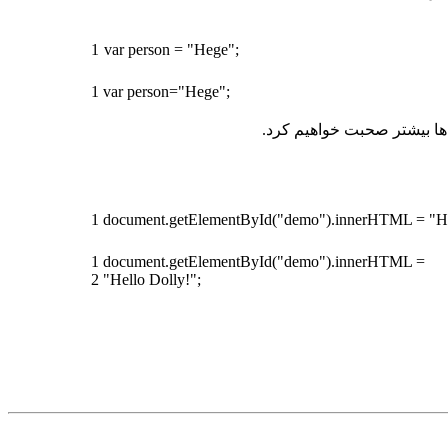
1
var
person
=
"Hege"
;
1
var
person
=
"Hege"
;
ر ها بیشتر صحبت خواهیم کرد.
1
document
.
getElementById
(
"demo"
)
.
innerHTML
=
"H
1
document
.
getElementById
(
"demo"
)
.
innerHTML
=
2
"Hello Dolly!"
;