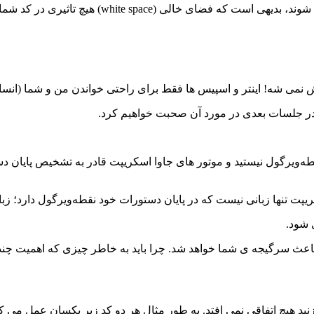
از آن جایی که statement ها با نقطه‌ویرگول از هم جدا م
ش نمی شه! اینتر و اسپیس ها فقط برای راحتی خواندن من و شما (انسان
ه‌ویرگول نیستید و موتور های جاوا اسکریپت قادر به تشخیص پایان دست
 در پایان دستورات خود نقطه‌ویرگول دارد؛ زبان PHP و خیلی از زبان های دیگر نیز چنین کاری میکن
 شود.
اعث سرگیجه ی شما خواهد شد. چرا باید به خاطر چیزی که اهمیت چندان
د هیچ اتفاقی نمی افتد. به طور مثال هر دو کد زیر یکسان عمل می کن